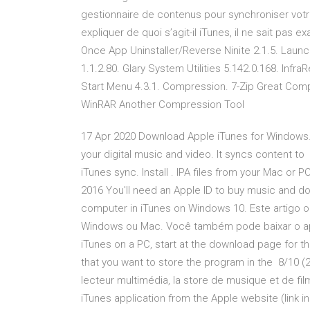
gestionnaire de contenus pour synchroniser vot
expliquer de quoi s’agit-il iTunes, il ne sait pas 
Once App Uninstaller/Reverse Ninite 2.1.5. Launc
1.1.2.80. Glary System Utilities 5.142.0.168. Infr
Start Menu 4.3.1. Compression. 7-Zip Great Comp
WinRAR Another Compression Tool
17 Apr 2020 Download Apple iTunes for Windows. iT
your digital music and video. It syncs content t
iTunes sync. Install . IPA files from your Mac or
2016 You'll need an Apple ID to buy music and do
computer in iTunes on Windows 10. Este artigo 
Windows ou Mac. Você também pode baixar o apli
iTunes on a PC, start at the download page for th
that you want to store the program in the 8/10 (
lecteur multimédia, la store de musique et de f
iTunes application from the Apple website (link in 