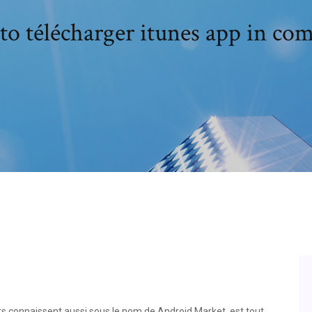
o télécharger itunes app in co
eurs connaissent aussi sous le nom de Android Market, est tout