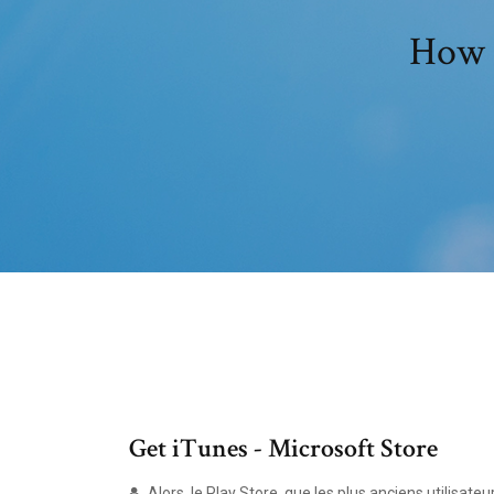
How t
Get iTunes - Microsoft Store
Alors, le Play Store, que les plus anciens utilisat