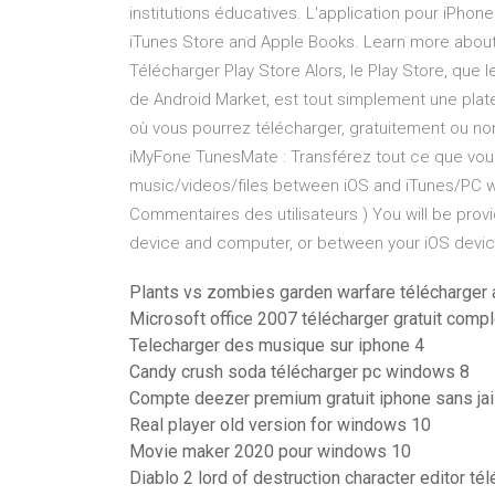
institutions éducatives. L'application pour iPh
iTunes Store and Apple Books. Learn more about
Télécharger Play Store Alors, le Play Store, que 
de Android Market, est tout simplement une pla
où vous pourrez télécharger, gratuitement ou non,
iMyFone TunesMate : Transférez tout ce que vous 
music/videos/files between iOS and iTunes/PC wi
Commentaires des utilisateurs ) You will be provid
device and computer, or between your iOS devic
Plants vs zombies garden warfare télécharger 
Microsoft office 2007 télécharger gratuit com
Telecharger des musique sur iphone 4
Candy crush soda télécharger pc windows 8
Compte deezer premium gratuit iphone sans jai
Real player old version for windows 10
Movie maker 2020 pour windows 10
Diablo 2 lord of destruction character editor té