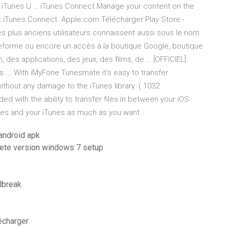
one iTunes U … iTunes Connect Manage your content on the
 iTunes Connect. Apple.com Télécharger Play Store -
les plus anciens utilisateurs connaissent aussi sous le nom
teforme ou encore un accès à la boutique Google, boutique
 des applications, des jeux, des films, de … [OFFICIEL]
... With iMyFone Tunesmate it's easy to transfer
thout any damage to the iTunes library. ( 1032
ed with the ability to transfer files in between your iOS
es and your iTunes as much as you want.
android apk
plete version windows 7 setup
lbreak
lécharger