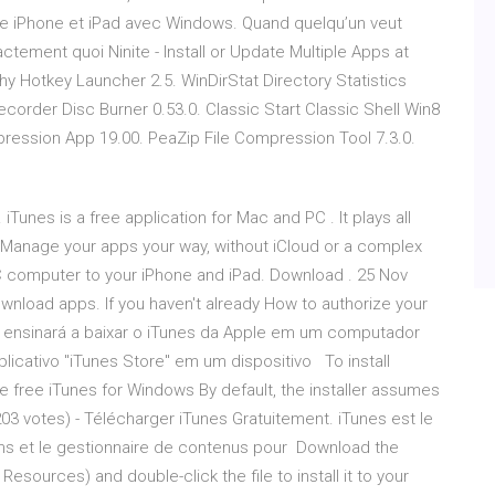
re iPhone et iPad avec Windows. Quand quelqu’un veut
exactement quoi Ninite - Install or Update Multiple Apps at
hy Hotkey Launcher 2.5. WinDirStat Directory Statistics
aRecorder Disc Burner 0.53.0. Classic Start Classic Shell Win8
ression App 19.00. PeaZip File Compression Tool 7.3.0.
unes is a free application for Mac and PC . It plays all
o Manage your apps your way, without iCloud or a complex
 PC computer to your iPhone and iPad. Download . 25 Nov
wnload apps. If you haven't already How to authorize your
o ensinará a baixar o iTunes da Apple em um computador
cativo "iTunes Store" em um dispositivo To install
e free iTunes for Windows By default, the installer assumes
203 votes) - Télécharger iTunes Gratuitement. iTunes est le
ilms et le gestionnaire de contenus pour Download the
Resources) and double-click the file to install it to your